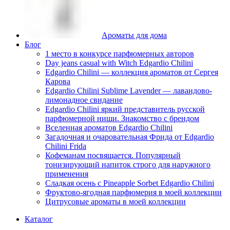
Ароматы для дома
Блог
1 место в конкурсе парфюмерных авторов
Day jeans casual with Witch Edgardio Chilini
Edgardio Chilini — коллекция ароматов от Сергея
Карова
Edgardio Chilini Sublime Lavender — лавандово-
лимонадное свидание
Edgardio Chilini яркий представитель русской
парфюмерной ниши. Знакомство с брендом
Вселенная ароматов Edgardio Chilini
Загадочная и очаровательная Фрида от Edgardio
Chilini Frida
Кофеманам посвящается. Популярный
тонизирующий напиток строго для наружного
применения
Сладкая осень с Pineapple Sorbet Edgardio Chilini
Фруктово-ягодная парфюмерия в моей коллекции
​Цитрусовые ароматы в моей коллекции
Каталог