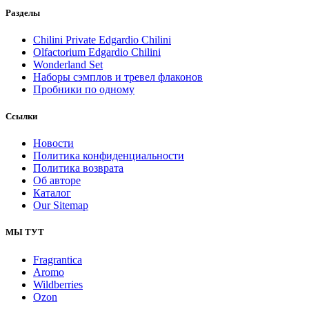
Разделы
Chilini Private Edgardio Chilini
Olfactorium Edgardio Chilini
Wonderland Set
Наборы сэмплов и тревел флаконов
Пробники по одному
Ссылки
Новости
Политика конфиденциальности
Политика возврата
Об авторе
Каталог
Our Sitemap
МЫ ТУТ
Fragrantica
Aromo
Wildberries
Ozon