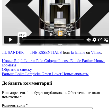
JIL SANDER — THE ESSENTIALS
from
la famille
on
Vimeo
.
Новые
Ralph Lauren Polo Cologne Intense Eau de Parfum Новые
ароматы
Обратно к списку
Раньше
Lolita Lempicka Green Lover Новые ароматы
Добавить комментарий
Ваш адрес email не будет опубликован.
Обязательные поля
помечены
*
Комментарий
*