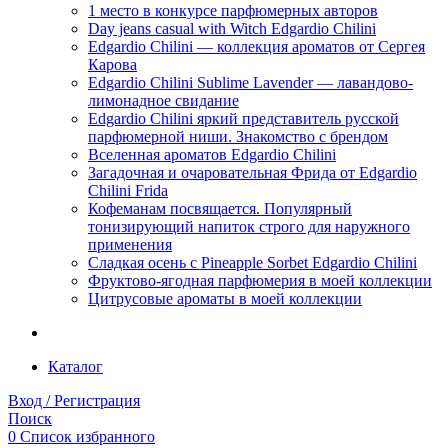
1 место в конкурсе парфюмерных авторов
Day jeans casual with Witch Edgardio Chilini
Edgardio Chilini — коллекция ароматов от Сергея
Карова
Edgardio Chilini Sublime Lavender — лавандово-
лимонадное свидание
Edgardio Chilini яркий представитель русской
парфюмерной ниши. Знакомство с брендом
Вселенная ароматов Edgardio Chilini
Загадочная и очаровательная Фрида от Edgardio
Chilini Frida
Кофеманам посвящается. Популярный
тонизирующий напиток строго для наружного
применения
Сладкая осень с Pineapple Sorbet Edgardio Chilini
Фруктово-ягодная парфюмерия в моей коллекции
​Цитрусовые ароматы в моей коллекции
Каталог
Вход / Регистрация
Поиск
0
Список избранного