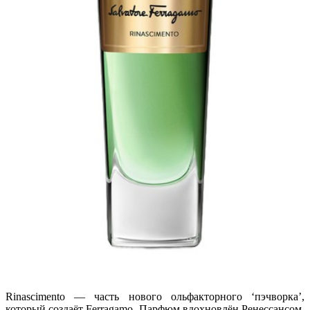
Rinascimento — часть нового ольфакторного ‘пэчворка’,
который создаёт Ferragamo. Парфюм вдохновлён Ренессансом,