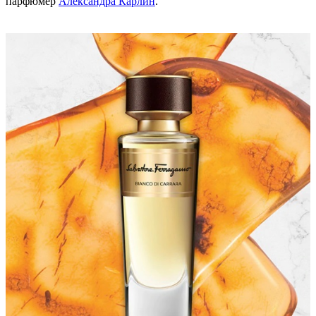
парфюмер
Александра Карлин
.