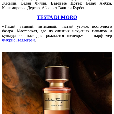
Жасмин, Белая Лилия.
Базовые Ноты:
Белая Амбра,
Кашемировое Дерево, Абсолют Ванили Бурбон.
TESTA DI MORO
«Тихий, тёмный, интимный, чистый уголок восточного
базара. Мастерская, где из слияния искусных навыков и
культурного наследия рождается шедевр.» — парфюмер
Фабрис Пеллегрен
.