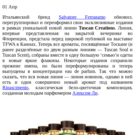
01
Апр
Итальянский бренд
Salvatore Ferragamo
обновил,
перегруппировал и переоформил свои эксклюзивные издания
в рамках уникальной новой линии
Tuscan Creations
. Линия,
впервые представленная на закрытой вечеринке во
Флоренции, предстала перед широкой публикой на выставке
TFWA в Каннах. Теперь все ароматы, посвящённые Тоскане (и
ранее разделённые по двум разным линиям — Tuscan Soul и
Tuscan Scent), собраны вместе в одну большую ‘семью’и одеты
в новые яркие флаконы. Некоторые издания сохранили
прежние имена, но были переформулированы и теперь
выпущены в концентрации eau de parfum. Так что можно
сказать, что вся новая линия — линия новинок, однако в ней
есть и один совершенно новый аромат под названием
Rinascimento
, классическая бело-цветочная композиция,
созданная молодым парфюмером
Алексом Ли
.