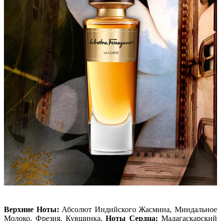
Верхние Ноты:
Абсолют Индийского Жасмина, Миндальное
Молоко, Фрезия, Кувшинка.
Ноты Сердца:
Мадагаскарский