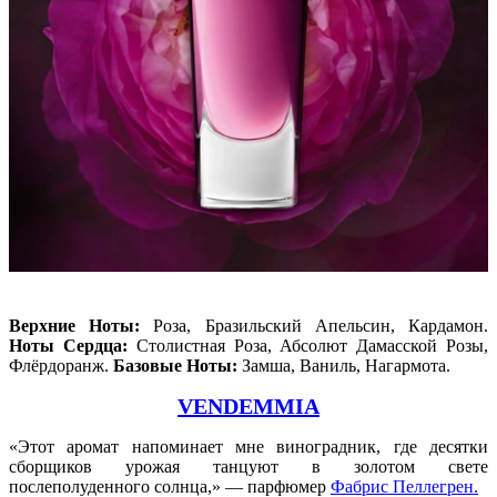
Верхние Ноты:
Роза, Бразильский Апельсин, Кардамон.
Ноты Сердца:
Столистная Роза, Абсолют Дамасской Розы,
Флёрдоранж.
Базовые Ноты:
Замша, Ваниль, Нагармота.
VENDEMMIA
«Этот аромат напоминает мне виноградник, где десятки
сборщиков урожая танцуют в золотом свете
послеполуденного солнца,» — парфюмер
Фабрис Пеллегрен.