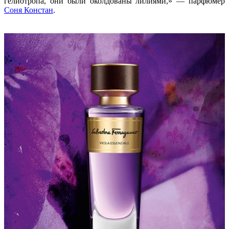
гелиотропа, они были околдованы лилиями,» — парфюмер
Соня Констан
.