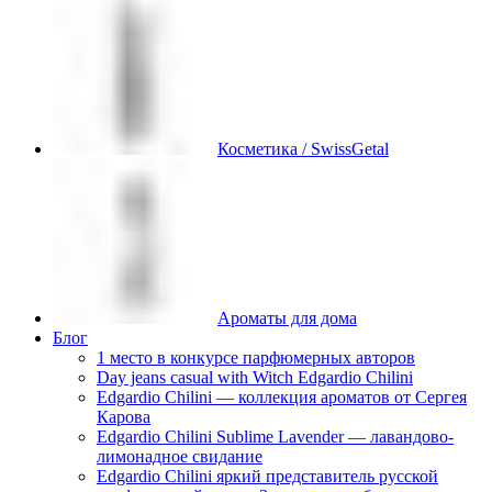
Косметика / SwissGetal
Ароматы для дома
Блог
1 место в конкурсе парфюмерных авторов
Day jeans casual with Witch Edgardio Chilini
Edgardio Chilini — коллекция ароматов от Сергея
Карова
Edgardio Chilini Sublime Lavender — лавандово-
лимонадное свидание
Edgardio Chilini яркий представитель русской