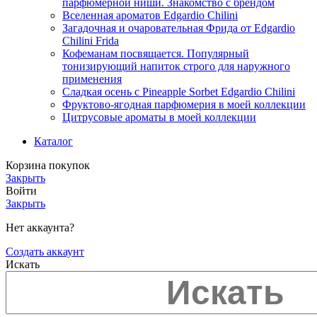
парфюмерной ниши. Знакомство с брендом
Вселенная ароматов Edgardio Chilini
Загадочная и очаровательная Фрида от Edgardio
Chilini Frida
Кофеманам посвящается. Популярный
тонизирующий напиток строго для наружного
применения
Сладкая осень с Pineapple Sorbet Edgardio Chilini
Фруктово-ягодная парфюмерия в моей коллекции
​Цитрусовые ароматы в моей коллекции
Каталог
Корзина покупок
Закрыть
Войти
Закрыть
Нет аккаунта?
Создать аккаунт
Искать