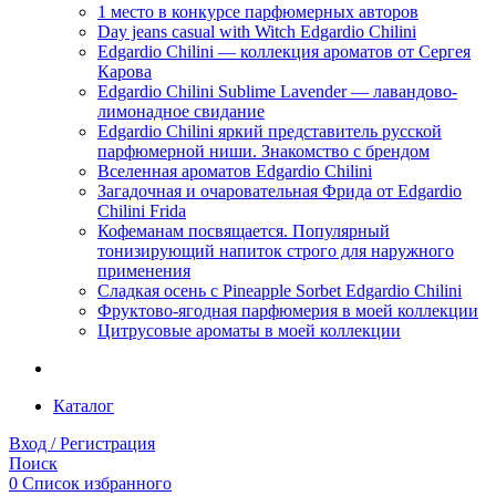
1 место в конкурсе парфюмерных авторов
Day jeans casual with Witch Edgardio Chilini
Edgardio Chilini — коллекция ароматов от Сергея
Карова
Edgardio Chilini Sublime Lavender — лавандово-
лимонадное свидание
Edgardio Chilini яркий представитель русской
парфюмерной ниши. Знакомство с брендом
Вселенная ароматов Edgardio Chilini
Загадочная и очаровательная Фрида от Edgardio
Chilini Frida
Кофеманам посвящается. Популярный
тонизирующий напиток строго для наружного
применения
Сладкая осень с Pineapple Sorbet Edgardio Chilini
Фруктово-ягодная парфюмерия в моей коллекции
​Цитрусовые ароматы в моей коллекции
Каталог
Вход / Регистрация
Поиск
0
Список избранного