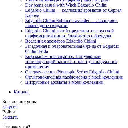
Day jeans casual with Witch Edgardio Chilini
Edgardio Chilini — коллекция ароматов от Сергея
Карова
Edgardio Chilini Sublime Lavender — лавандово-
лимонадное свидание
Edgardio Chilini яркий представитель русской
парфюмерной ниши. Знакомство с брендом
Вселенная ароматов Edgardio Chilini
Загадочная и очаровательная Фрида от Edgardio
Chilini Frida
Кофеманам посвящается. Популярный
тонизирующий напиток строго для наружного
применения
Сладкая осень с Pineapple Sorbet Edgardio Chilini
Фруктово-ягодная парфюмерия в моей коллекции
​Цитрусовые ароматы в моей коллекции
Каталог
Корзина покупок
Закрыть
Войти
Закрыть
Нет аккаунта?