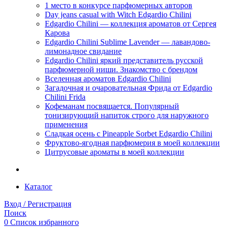
1 место в конкурсе парфюмерных авторов
Day jeans casual with Witch Edgardio Chilini
Edgardio Chilini — коллекция ароматов от Сергея
Карова
Edgardio Chilini Sublime Lavender — лавандово-
лимонадное свидание
Edgardio Chilini яркий представитель русской
парфюмерной ниши. Знакомство с брендом
Вселенная ароматов Edgardio Chilini
Загадочная и очаровательная Фрида от Edgardio
Chilini Frida
Кофеманам посвящается. Популярный
тонизирующий напиток строго для наружного
применения
Сладкая осень с Pineapple Sorbet Edgardio Chilini
Фруктово-ягодная парфюмерия в моей коллекции
​Цитрусовые ароматы в моей коллекции
Каталог
Вход / Регистрация
Поиск
0
Список избранного