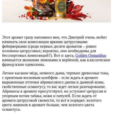
Этот аромат сразу напомнил мне, что Дмитрий очень любит
начинать свои композиции яркими цитрусовыми
фейерверками (среди первых десяти ароматов – ровно
половина цитрусовых; вероятно, они необходимы для
бесспиртовых композиций?). Вот и здесь,
Golden Osmanthus
начинается звонкими лимонами и вербеной, как классические
французские одеколоны.
Легкое касание мёда, немного дыма, терпкие древесные тона,
с приятным восковым шлейфом – если ждать в аромате
выраженные оттенки абрикосового джема и дымной кожи,
свойственные османтусу, то вас ждет легкое разочарование.
Абрикосы в аромате присутствуют, но уступают цитрусам и
упорным нотам табака, кожи и пачулей. Если ждать от
аромата цитрусовой свежести, то всё в порядке: золотого
цвета лимонов в аромате больше, чем золотого цвета
османтуса.