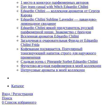
1 место в конкурсе парфюмерных авторов
Day jeans casual with Witch Edgardio Chilini
Edgardio Chilini — коллекция ароматов от Сергея
Карова
Edgardio Chilini Sublime Lavender — лавандово-
лимонадное свидание
Edgardio Chilini яркий представитель русской
парфюмерной ниши. Знакомство с брендом
Вселенная ароматов Edgardio Chilini
Загадочная и очаровательная Фрида от Edgardio
Chilini Frida
Кофеманам посвящается. Популярный
тонизирующий напиток строго для наружного
применения
Сладкая осень с Pineapple Sorbet Edgardio Chilini
Фруктово-ягодная парфюмерия в моей коллекции
​Цитрусовые ароматы в моей коллекции
Каталог
Вход / Регистрация
Поиск
0
Список избранного