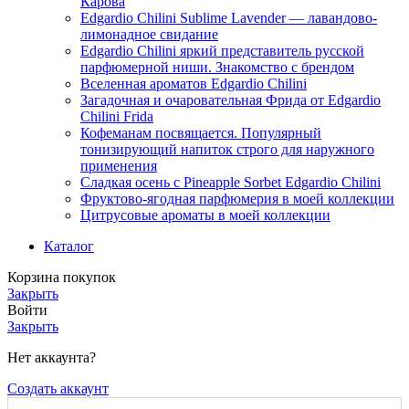
Карова
Edgardio Chilini Sublime Lavender — лавандово-
лимонадное свидание
Edgardio Chilini яркий представитель русской
парфюмерной ниши. Знакомство с брендом
Вселенная ароматов Edgardio Chilini
Загадочная и очаровательная Фрида от Edgardio
Chilini Frida
Кофеманам посвящается. Популярный
тонизирующий напиток строго для наружного
применения
Сладкая осень с Pineapple Sorbet Edgardio Chilini
Фруктово-ягодная парфюмерия в моей коллекции
​Цитрусовые ароматы в моей коллекции
Каталог
Корзина покупок
Закрыть
Войти
Закрыть
Нет аккаунта?
Создать аккаунт