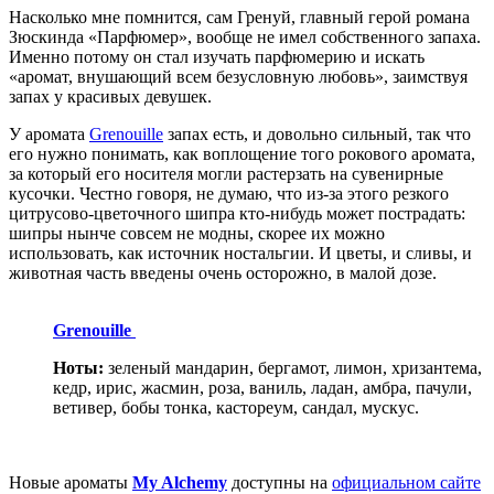
Насколько мне помнится, сам Гренуй, главный герой романа
Зюскинда «Парфюмер», вообще не имел собственного запаха.
Именно потому он стал изучать парфюмерию и искать
«аромат, внушающий всем безусловную любовь», заимствуя
запах у красивых девушек.
У аромата
Grenouille
запах есть, и довольно сильный, так что
его нужно понимать, как воплощение того рокового аромата,
за который его носителя могли растерзать на сувенирные
кусочки. Честно говоря, не думаю, что из-за этого резкого
цитрусово-цветочного шипра кто-нибудь может пострадать:
шипры нынче совсем не модны, скорее их можно
использовать, как источник ностальгии. И цветы, и сливы, и
животная часть введены очень осторожно, в малой дозе.
Grenouille
Ноты:
зеленый мандарин, бергамот, лимон, хризантема,
кедр, ирис, жасмин, роза, ваниль, ладан, амбра, пачули,
ветивер, бобы тонка, кастореум, сандал, мускус.
Новые ароматы
My Alchemy
доступны на
официальном сайте