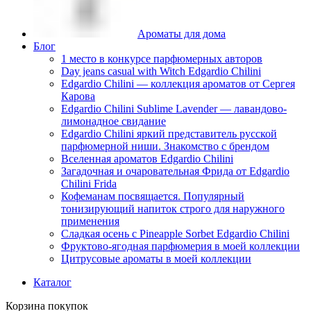
Ароматы для дома
Блог
1 место в конкурсе парфюмерных авторов
Day jeans casual with Witch Edgardio Chilini
Edgardio Chilini — коллекция ароматов от Сергея
Карова
Edgardio Chilini Sublime Lavender — лавандово-
лимонадное свидание
Edgardio Chilini яркий представитель русской
парфюмерной ниши. Знакомство с брендом
Вселенная ароматов Edgardio Chilini
Загадочная и очаровательная Фрида от Edgardio
Chilini Frida
Кофеманам посвящается. Популярный
тонизирующий напиток строго для наружного
применения
Сладкая осень с Pineapple Sorbet Edgardio Chilini
Фруктово-ягодная парфюмерия в моей коллекции
​Цитрусовые ароматы в моей коллекции
Каталог
Корзина покупок