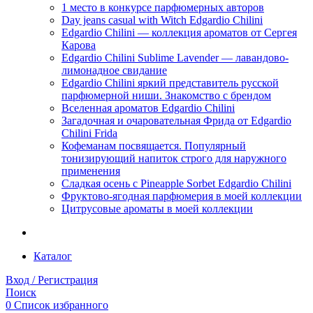
1 место в конкурсе парфюмерных авторов
Day jeans casual with Witch Edgardio Chilini
Edgardio Chilini — коллекция ароматов от Сергея
Карова
Edgardio Chilini Sublime Lavender — лавандово-
лимонадное свидание
Edgardio Chilini яркий представитель русской
парфюмерной ниши. Знакомство с брендом
Вселенная ароматов Edgardio Chilini
Загадочная и очаровательная Фрида от Edgardio
Chilini Frida
Кофеманам посвящается. Популярный
тонизирующий напиток строго для наружного
применения
Сладкая осень с Pineapple Sorbet Edgardio Chilini
Фруктово-ягодная парфюмерия в моей коллекции
​Цитрусовые ароматы в моей коллекции
Каталог
Вход / Регистрация
Поиск
0
Список избранного