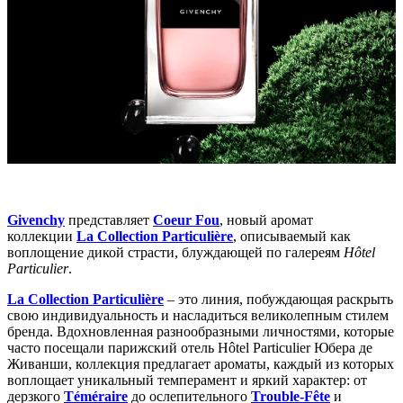
Givenchy
представляет
Coeur Fou
, новый аромат
коллекции
La Collection Particulière
, описываемый как
воплощение дикой страсти, блуждающей по галереям
H
ô
tel
Particulier
.
La Collection Particulière
– это линия, побуждающая раскрыть
свою индивидуальность и насладиться великолепным стилем
бренда. Вдохновленная разнообразными личностями, которые
часто посещали парижский отель Hôtel Particulier Юбера де
Живанши, коллекция предлагает ароматы, каждый из которых
воплощает уникальный темперамент и яркий характер: от
дерзкого
Téméraire
до ослепительного
Trouble-Fête
и