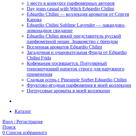
1 место в конкурсе парфюмерных авторов
Day jeans casual with Witch Edgardio Chilini
Edgardio Chilini — коллекция ароматов от Сергея
Карова
Edgardio Chilini Sublime Lavender — лавандово-
лимонадное свидание
Edgardio Chilini яркий представитель русской
парфюмерной ниши. Знакомство с брендом
Вселенная ароматов Edgardio Chilini
Загадочная и очаровательная Фрида от Edgardio
Chilini Frida
Кофеманам посвящается. Популярный
тонизирующий напиток строго для наружного
применения
Сладкая осень с Pineapple Sorbet Edgardio Chilini
Фруктово-ягодная парфюмерия в моей коллекции
​Цитрусовые ароматы в моей коллекции
Каталог
Вход / Регистрация
Поиск
0
Список избранного