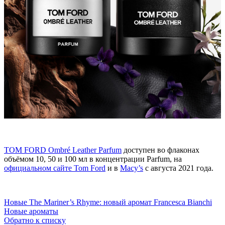
TOM FORD Ombré Leather Parfum
доступен во флаконах
объёмом 10, 50 и 100 мл в концентрации Parfum, на
официальном сайте
Tom Ford
и в
Macy’s
с августа 2021 года.
Новые
The Mariner’s Rhyme: новый аромат Francesca Bianchi
Новые ароматы
Обратно к списку