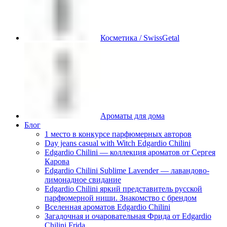
Косметика / SwissGetal
Ароматы для дома
Блог
1 место в конкурсе парфюмерных авторов
Day jeans casual with Witch Edgardio Chilini
Edgardio Chilini — коллекция ароматов от Сергея
Карова
Edgardio Chilini Sublime Lavender — лавандово-
лимонадное свидание
Edgardio Chilini яркий представитель русской
парфюмерной ниши. Знакомство с брендом
Вселенная ароматов Edgardio Chilini
Загадочная и очаровательная Фрида от Edgardio
Chilini Frida