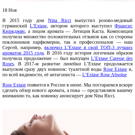
18
Ноя
В 2015 году дом
Nina Ricci
выпустил розово-медовый
гурманский
L’Extase
, автором которого выступил
Франсис
Кюркджян
, а лицом аромата — Летиция Каста. Композиция
получила множество положительных отзывов как со стороны
поклонников парфюмерии, так и профессионалов — наш
Сергей, например,
включил L’Extase в свой ТОП-3 лучших
ароматов 2015 года
. В 2016 году история логичным образом
получила продолжение — был выпущен
L’Extase Caresse des
Roses
. В 2017-м развитие линейки L’Extase продолжается
выпуском сразу двух новинок: туалетной воды
Rose Extase
и,
по всей видимости, её антагониста —
L’Extase Rose Absolue
Rose Extase
появится в России в июне. Мы постараемся вскоре
сделать обзор нового аромата, а пока — представляем вашему
вниманию то, как новинку анонсирует дом Nina Ricci.