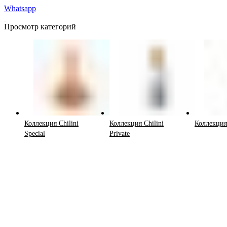
Whatsapp
Просмотр категорий
Коллекция Chilini
Коллекция Chilini
Коллекция
Special
Private