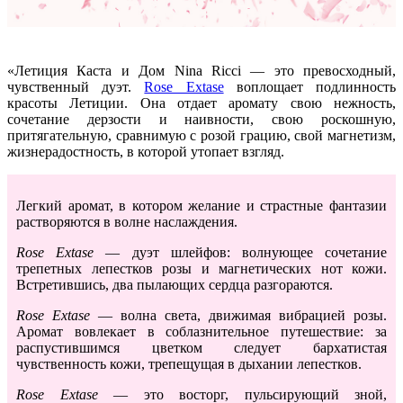
«Летиция Каста и Дом Nina Ricci — это превосходный,
чувственный дуэт.
Rose Extase
воплощает подлинность
красоты Летиции. Она отдает аромату свою нежность,
сочетание дерзости и наивности, свою роскошную,
притягательную, сравнимую с розой грацию, свой магнетизм,
жизнерадостность, в которой утопает взгляд.
Легкий аромат, в котором желание и страстные фантазии
растворяются в волне наслаждения.
Rose Extase
— дуэт шлейфов: волнующее сочетание
трепетных лепестков розы и магнетических нот кожи.
Встретившись, два пылающих сердца разгораются.
Rose Extase
— волна света, движимая вибрацией розы.
Аромат вовлекает в соблазнительное путешествие: за
распустившимся цветком следует бархатистая
чувственность кожи, трепещущая в дыхании лепестков.
Rose Extase
— это восторг, пульсирующий зной,