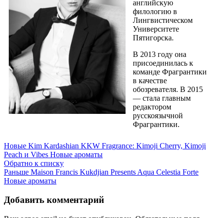
английскую
филологию в
Лингвистическом
Университете
Пятигорска.
В 2013 году она
присоединилась к
команде Фрагрантики
в качестве
обозревателя. В 2015
— стала главным
редактором
русскоязычной
Фрагрантики.
Новые
Kim Kardashian KKW Fragrance: Kimoji Cherry, Kimoji
Peach и Vibes Новые ароматы
Обратно к списку
Раньше
Maison Francis Kukdjian Presents Aqua Celestia Forte
Новые ароматы
Добавить комментарий