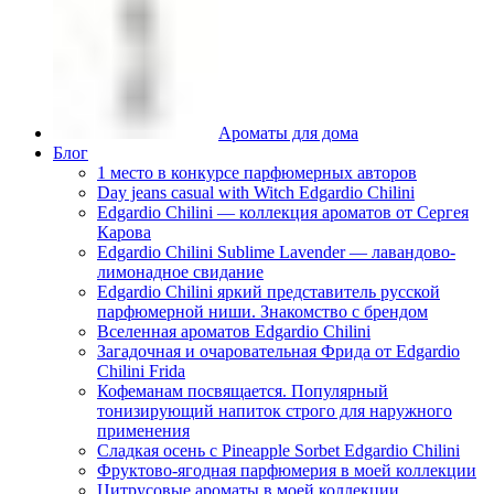
Ароматы для дома
Блог
1 место в конкурсе парфюмерных авторов
Day jeans casual with Witch Edgardio Chilini
Edgardio Chilini — коллекция ароматов от Сергея
Карова
Edgardio Chilini Sublime Lavender — лавандово-
лимонадное свидание
Edgardio Chilini яркий представитель русской
парфюмерной ниши. Знакомство с брендом
Вселенная ароматов Edgardio Chilini
Загадочная и очаровательная Фрида от Edgardio
Chilini Frida
Кофеманам посвящается. Популярный
тонизирующий напиток строго для наружного
применения
Сладкая осень с Pineapple Sorbet Edgardio Chilini
Фруктово-ягодная парфюмерия в моей коллекции
​Цитрусовые ароматы в моей коллекции