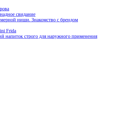
арова
онадное свидание
фюмерной ниши. Знакомство с брендом
ni Frida
й напиток строго для наружного применения