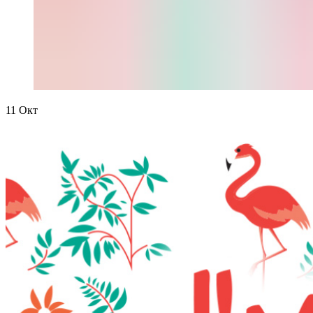
11
Окт