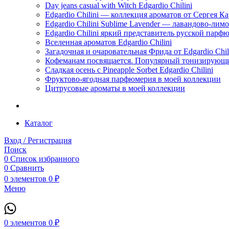
Day jeans casual with Witch Edgardio Chilini
Edgardio Chilini — коллекция ароматов от Сергея К
Edgardio Chilini Sublime Lavender — лавандово-лим
Edgardio Chilini яркий представитель русской пар
Вселенная ароматов Edgardio Chilini
Загадочная и очаровательная Фрида от Edgardio Chili
Кофеманам посвящается. Популярный тонизирующи
Сладкая осень с Pineapple Sorbet Edgardio Chilini
Фруктово-ягодная парфюмерия в моей коллекции
​Цитрусовые ароматы в моей коллекции
Каталог
Вход / Регистрация
Поиск
0
Список избранного
0
Сравнить
0
элементов
0
₽
Меню
0
элементов
0
₽