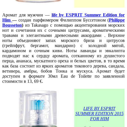
Аромат для мужчин —
life by ESPRIT Summer Edition for
Him
—
создан парфюмером Филиппом Буссетоном (
Philippe
Bousseton
)
из Takasago с помощью акцентирования морских
нот и сочетания их с сочными цитрусами, ароматическими
травами и элегантными древесными аккордами . Верхние
ноты объединяют запах морского бриза и цитрусов
(грейпфрут, бергамот, мандарин) с холодной мятой,
кардамоном и сочным киви. Ноты лаванды и эвкалипта
подводят нас к сердцу аромата, сотканному из душистого
перца, ананаса, мускатного ореха и белых цветов, в то время
как база состоит из ярких ароматов тикового дерева, сандала,
ветивера, амбры, бобов Тонка и мускуса. Аромат будет
доступен в формате 30мл Eau de Toilette по заявленной
стоимости в 13, 69 €.
LIFE BY ESPRIT
SUMMER EDITION 2015
FOR HIM