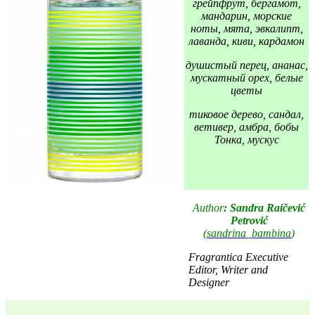
грейпфрут, бергамот,
мандарин, морские
ноты, мята, эвкалипт,
лаванда, киви, кардамон
душистый перец, ананас,
мускатный орех, белые
цветы
тиковое дерево, сандал,
ветивер, амбра, бобы
Тонка, мускус
Author
: Sandra Raičević
Petrović
(
sandrina_bambina
)
Fragrantica Executive
Editor, Writer and
Designer