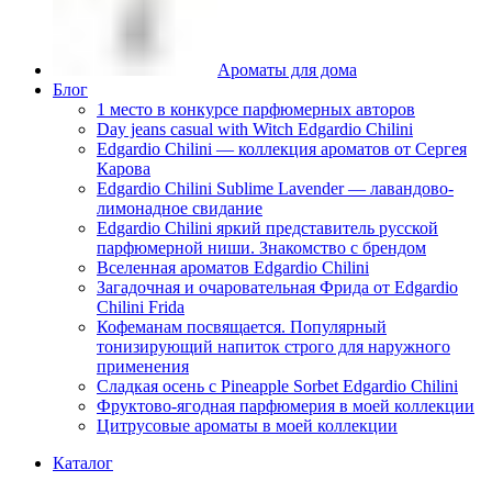
Ароматы для дома
Блог
1 место в конкурсе парфюмерных авторов
Day jeans casual with Witch Edgardio Chilini
Edgardio Chilini — коллекция ароматов от Сергея
Карова
Edgardio Chilini Sublime Lavender — лавандово-
лимонадное свидание
Edgardio Chilini яркий представитель русской
парфюмерной ниши. Знакомство с брендом
Вселенная ароматов Edgardio Chilini
Загадочная и очаровательная Фрида от Edgardio
Chilini Frida
Кофеманам посвящается. Популярный
тонизирующий напиток строго для наружного
применения
Сладкая осень с Pineapple Sorbet Edgardio Chilini
Фруктово-ягодная парфюмерия в моей коллекции
​Цитрусовые ароматы в моей коллекции
Каталог