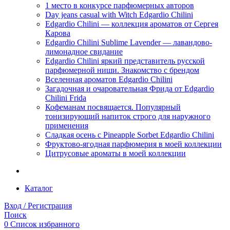
1 место в конкурсе парфюмерных авторов
Day jeans casual with Witch Edgardio Chilini
Edgardio Chilini — коллекция ароматов от Сергея
Карова
Edgardio Chilini Sublime Lavender — лавандово-
лимонадное свидание
Edgardio Chilini яркий представитель русской
парфюмерной ниши. Знакомство с брендом
Вселенная ароматов Edgardio Chilini
Загадочная и очаровательная Фрида от Edgardio
Chilini Frida
Кофеманам посвящается. Популярный
тонизирующий напиток строго для наружного
применения
Сладкая осень с Pineapple Sorbet Edgardio Chilini
Фруктово-ягодная парфюмерия в моей коллекции
​Цитрусовые ароматы в моей коллекции
Каталог
Вход / Регистрация
Поиск
0
Список избранного