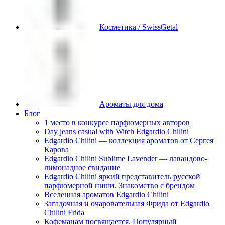
Косметика / SwissGetal
Ароматы для дома
Блог
1 место в конкурсе парфюмерных авторов
Day jeans casual with Witch Edgardio Chilini
Edgardio Chilini — коллекция ароматов от Сергея
Карова
Edgardio Chilini Sublime Lavender — лавандово-
лимонадное свидание
Edgardio Chilini яркий представитель русской
парфюмерной ниши. Знакомство с брендом
Вселенная ароматов Edgardio Chilini
Загадочная и очаровательная Фрида от Edgardio
Chilini Frida
Кофеманам посвящается. Популярный