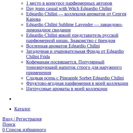
1 место в конкурсе парфюмерных авторов
Day jeans casual with Witch Edgardio Chilini
Edgardio Chilini — коллекция ароматов от Сергея
Карова
Edgardio Chilini Sublime Lavender — лавандово-
лимонадное свидание
Edgardio Chilini яркий представитель русской
парфюмерной ниши. Знакомство с брендом
Вселенная ароматов Edgardio Chilini
Загадочная и очаровательная Фрида от Edgardio
Chilini Frida
Кофеманам посвящается. Популярный
тонизирующий напиток строго для наружного
применения
Сладкая осень с Pineapple Sorbet Edgardio Chilini
Фруктово-ягодная парфюмерия в моей коллекции
​Цитрусовые ароматы в моей коллекции
Каталог
Вход / Регистрация
Поиск
0
Список избранного