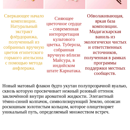
Сверкающее начало
Обволакивающая,
Сияющее
композиции.
яркая база
цветочное сердце
Натуральный
композиции.
– современная
экстракт
Мадагаскарская
интерпретация
флёрдоранжа,
ваниль из
культового
полученный из
экологически чистых
цветка. Тубероза,
собранных вручную
и ответственных
собранная
цветов египетского
источников,
вручную вблизи
горького апельсина
полученная в рамках
Майсура, в
с помощью метода
программы
индийском
анфлеража.
поддержки местных
штате Карнатака.
сообществ.
Новый матовый флакон будто укутан полупрозрачной вуалью,
сквозь которую просвечивает нежный розовый оттенок
заключённой внутри ароматной жидкости. Элегантный
тёмно-синий колпачок, символизирующий Землю, опоясан
роскошным золотистым кольцом, которое олицетворяет
уникальный путь, определяемый множеством встреч.