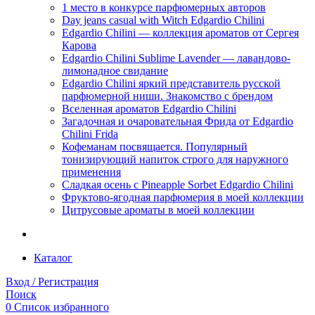
1 место в конкурсе парфюмерных авторов
Day jeans casual with Witch Edgardio Chilini
Edgardio Chilini — коллекция ароматов от Сергея
Карова
Edgardio Chilini Sublime Lavender — лавандово-
лимонадное свидание
Edgardio Chilini яркий представитель русской
парфюмерной ниши. Знакомство с брендом
Вселенная ароматов Edgardio Chilini
Загадочная и очаровательная Фрида от Edgardio
Chilini Frida
Кофеманам посвящается. Популярный
тонизирующий напиток строго для наружного
применения
Сладкая осень с Pineapple Sorbet Edgardio Chilini
Фруктово-ягодная парфюмерия в моей коллекции
​Цитрусовые ароматы в моей коллекции
Каталог
Вход / Регистрация
Поиск
0
Список избранного