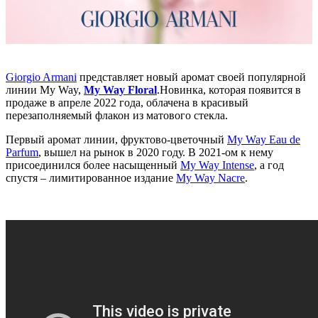
Giorgio Armani
представляет новый аромат своей популярной
линии My Way,
My Way Floral
.Новинка, которая появится в
продаже в апреле 2022 года, облачена в красивый
перезаполняемый флакон из матового стекла.
Первый аромат линии, фруктово-цветочный
My Way Eau de
Parfum
, вышел на рынок в 2020 году. В 2021-ом к нему
присоединился более насыщенный
My Way Intense
, а год
спустя – лимитированное издание
My Way Nacre
.