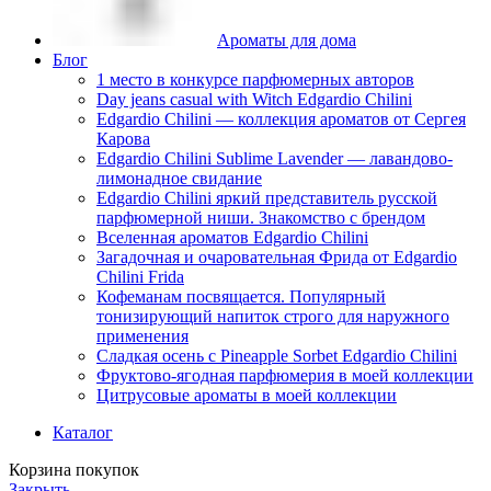
Ароматы для дома
Блог
1 место в конкурсе парфюмерных авторов
Day jeans casual with Witch Edgardio Chilini
Edgardio Chilini — коллекция ароматов от Сергея
Карова
Edgardio Chilini Sublime Lavender — лавандово-
лимонадное свидание
Edgardio Chilini яркий представитель русской
парфюмерной ниши. Знакомство с брендом
Вселенная ароматов Edgardio Chilini
Загадочная и очаровательная Фрида от Edgardio
Chilini Frida
Кофеманам посвящается. Популярный
тонизирующий напиток строго для наружного
применения
Сладкая осень с Pineapple Sorbet Edgardio Chilini
Фруктово-ягодная парфюмерия в моей коллекции
​Цитрусовые ароматы в моей коллекции
Каталог
Корзина покупок
Закрыть