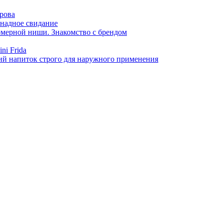
арова
онадное свидание
фюмерной ниши. Знакомство с брендом
ni Frida
й напиток строго для наружного применения