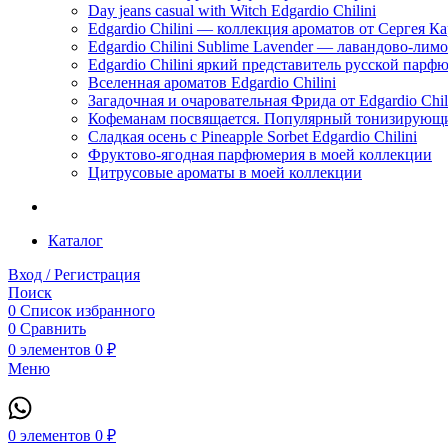
Day jeans casual with Witch Edgardio Chilini
Edgardio Chilini — коллекция ароматов от Сергея К
Edgardio Chilini Sublime Lavender — лавандово-лим
Edgardio Chilini яркий представитель русской пар
Вселенная ароматов Edgardio Chilini
Загадочная и очаровательная Фрида от Edgardio Chili
Кофеманам посвящается. Популярный тонизирующи
Сладкая осень с Pineapple Sorbet Edgardio Chilini
Фруктово-ягодная парфюмерия в моей коллекции
​Цитрусовые ароматы в моей коллекции
Каталог
Вход / Регистрация
Поиск
0
Список избранного
0
Сравнить
0
элементов
0
₽
Меню
0
элементов
0
₽