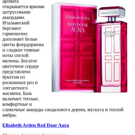
аромата
открывается яркими
цитрусовыми
аккордами.
Итальянский
бергамот
гармонично
дополняет белые
цветы флердоранжа
и сладкие томные
ноты спелой
малины. Богатое
цветочное сердце
представлено
букетом из
роскошных роз и
элегантного
жасмина. База
включает теплые,
комфортные и
сливочные аккорды сандалового дерева, мускуса и теплой
амбры.
Elizabeth Arden Red Door Aura