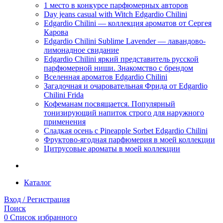
1 место в конкурсе парфюмерных авторов
Day jeans casual with Witch Edgardio Chilini
Edgardio Chilini — коллекция ароматов от Сергея
Карова
Edgardio Chilini Sublime Lavender — лавандово-
лимонадное свидание
Edgardio Chilini яркий представитель русской
парфюмерной ниши. Знакомство с брендом
Вселенная ароматов Edgardio Chilini
Загадочная и очаровательная Фрида от Edgardio
Chilini Frida
Кофеманам посвящается. Популярный
тонизирующий напиток строго для наружного
применения
Сладкая осень с Pineapple Sorbet Edgardio Chilini
Фруктово-ягодная парфюмерия в моей коллекции
​Цитрусовые ароматы в моей коллекции
Каталог
Вход / Регистрация
Поиск
0
Список избранного