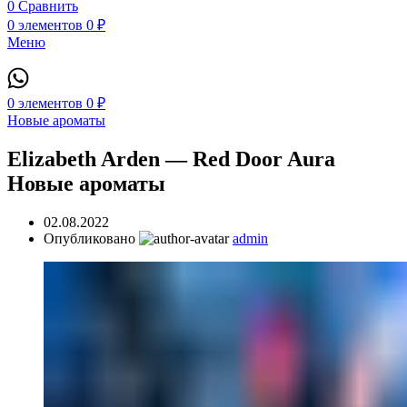
0
Сравнить
0
элементов
0
₽
Меню
0
элементов
0
₽
Новые ароматы
Elizabeth Arden — Red Door Aura
Новые ароматы
02.08.2022
Опубликовано
admin