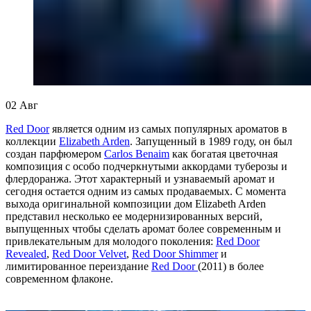
02
Авг
Red Door
является одним из самых популярных ароматов в
коллекции
Elizabeth Arden
. Запущенный в 1989 году, он был
создан парфюмером
Carlos Benaim
как богатая цветочная
композиция с особо подчеркнутыми аккордами туберозы и
флердоранжа. Этот характерный и узнаваемый аромат и
сегодня остается одним из самых продаваемых. С момента
выхода оригинальной композиции дом Elizabeth Arden
представил несколько ее модернизированных версий,
выпущенных чтобы сделать аромат более современным и
привлекательным для молодого поколения:
Red Door
Revealed
,
Red Door Velvet
,
Red Door Shimmer
и
лимитированное переиздание
Red Door
(2011) в более
современном флаконе.