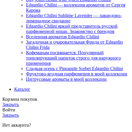
Edgardio Chilini — коллекция ароматов от Сергея
Карова
Edgardio Chilini Sublime Lavender — лавандово-
лимонадное свидание
Edgardio Chilini яркий представитель русской
парфюмерной ниши. Знакомство с брендом
Вселенная ароматов Edgardio Chilini
Загадочная и очаровательная Фрида от Edgardio
Chilini Frida
Кофеманам посвящается. Популярный
тонизирующий напиток строго для наружного
применения
Сладкая осень с Pineapple Sorbet Edgardio Chilini
Фруктово-ягодная парфюмерия в моей коллекции
​Цитрусовые ароматы в моей коллекции
Каталог
Корзина покупок
Закрыть
Войти
Закрыть
Нет аккаунта?