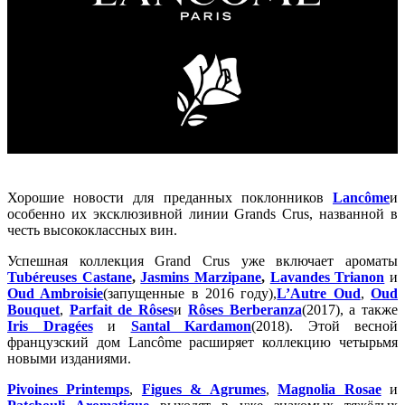
Хорошие новости для преданных поклонников
Lancôme
и
особенно их эксклюзивной линии Grands Crus, названной в
честь высококлассных вин.
Успешная коллекция Grand Crus уже включает ароматы
Tubéreuses Castane
,
Jasmins Marzipane
,
Lavandes Trianon
и
Oud Ambroisie
(запущенные в 2016 году),
L’Autre Oud
,
Oud
Bouquet
,
Parfait de Rôses
и
Rôses Berberanza
(2017), а также
Iris Dragées
и
Santal Kardamon
(2018). Этой весной
французский дом Lancôme расширяет коллекцию четырьмя
новыми изданиями.
Pivoines Printemps
,
Figues & Agrumes
,
Magnolia Rosae
и