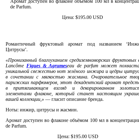
Аромат доступен во флаконе объёмом 100 мл в концентра
de Parfum.
Цена: $195.00 USD
Романтичный фруктовый аромат под названием ‘Инж
Цитрусы’.
«Пронизанный благоуханием средиземноморских фруктовых 
Lancôme
Figues & Agrumes
eau de parfum может похваст
уникальной свежестью нот зелёного инжира и цедры цитру
в сочетании с мягкостью жасмина. Очаровательное тво
парижских парфюмеров, этот декадентский аромат предст
в притягивающем взгляд и декорированном золотис
элементами флаконе, который станет настоящим украш
вашей коллекции,»
— гласит описание бренда.
Ноты: инжир, цитрусы и жасмин.
Аромат доступен во флаконе объёмом 100 мл в концентраци
de Parfum.
Цена: $195.00 USD