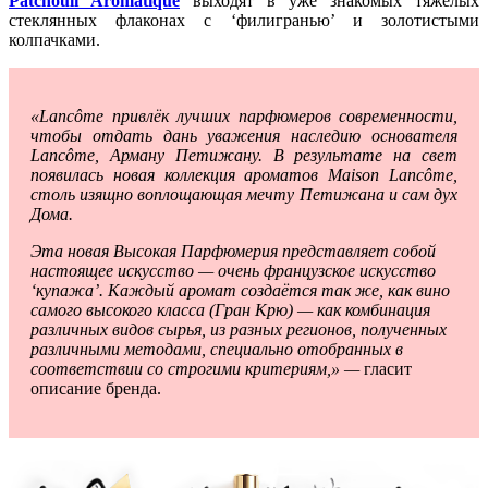
Patchouli Aromatique
выходят в уже знакомых тяжёлых
стеклянных флаконах с ‘филигранью’ и золотистыми
колпачками.
«Lancôme привлёк лучших парфюмеров современности,
чтобы отдать дань уважения наследию основателя
Lancôme, Арману Петижану. В результате на свет
появилась новая коллекция ароматов Maison Lancôme,
столь изящно воплощающая мечту Петижана и сам дух
Дома.
Эта новая Высокая Парфюмерия представляет собой
настоящее искусство — очень французское искусство
‘купажа’. Каждый аромат создаётся так же, как вино
самого высокого класса (Гран Крю) — как комбинация
различных видов сырья, из разных регионов, полученных
различными методами, специально отобранных в
соответствии со строгими критериям,» —
гласит
описание бренда.