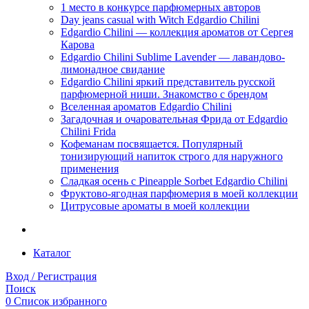
1 место в конкурсе парфюмерных авторов
Day jeans casual with Witch Edgardio Chilini
Edgardio Chilini — коллекция ароматов от Сергея
Карова
Edgardio Chilini Sublime Lavender — лавандово-
лимонадное свидание
Edgardio Chilini яркий представитель русской
парфюмерной ниши. Знакомство с брендом
Вселенная ароматов Edgardio Chilini
Загадочная и очаровательная Фрида от Edgardio
Chilini Frida
Кофеманам посвящается. Популярный
тонизирующий напиток строго для наружного
применения
Сладкая осень с Pineapple Sorbet Edgardio Chilini
Фруктово-ягодная парфюмерия в моей коллекции
​Цитрусовые ароматы в моей коллекции
Каталог
Вход / Регистрация
Поиск
0
Список избранного