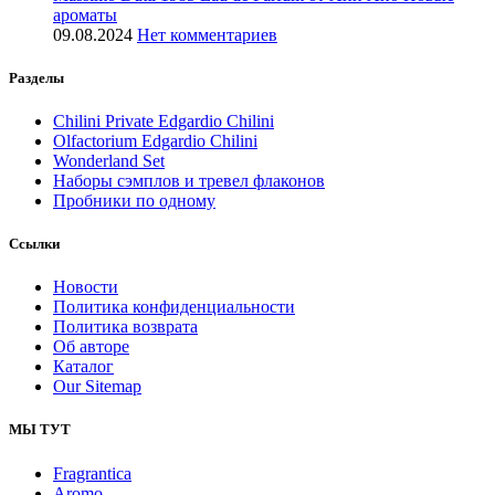
ароматы
09.08.2024
Нет комментариев
Разделы
Chilini Private Edgardio Chilini
Olfactorium Edgardio Chilini
Wonderland Set
Наборы сэмплов и тревел флаконов
Пробники по одному
Ссылки
Новости
Политика конфиденциальности
Политика возврата
Об авторе
Каталог
Our Sitemap
МЫ ТУТ
Fragrantica
Aromo