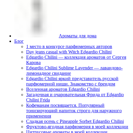
Ароматы для дома
Блог
1 место в конкурсе парфюмерных авторов
Day jeans casual with Witch Edgardio Chilini
Edgardio Chilini — коллекция ароматов от Сергея
Карова
Edgardio Chilini Sublime Lavender — лавандово-
лимонадное свидание
Edgardio Chilini яркий представитель русской
парфюмерной ниши. Знакомство с брендом
Вселенная ароматов Edgardio Chilini
Загадочная и очаровательная Фрида от Edgardio
Chilini Frida
Кофеманам посвящается. Популярный
тонизирующий напиток строго для наружного
применения
Сладкая осень с Pineapple Sorbet Edgardio Chilini
Фруктово-ягодная парфюмерия в моей коллекции
​Цитрусовые ароматы в моей коллекции