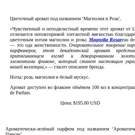
Цветочный аромат под названием ‘Магнолия и Роза’.
«Чувственный и неподвластный времени этот аромат от 
отличается неповторимой элегантной мягкостью благодар
цветочным нотам магнолии и розы;
Magnolia Rosae
eau de
— это ода женственности.
Очаровательное творение па
парфюмеров, этот декадентский аромат предста
притягивающем взгляд и декорированном золот
элементами флаконе, который станет настоящим укра
вашей коллекции,» —
гласит описание бренда.
Ноты: роза, магнолия и белый мускус.
Аромат доступен во флаконе объёмом 100 мл в концентра
de Parfum.
Цена: $195.00 USD
Ароматически-зелёный парфюм под названием ‘Ароматич
Пачули’.