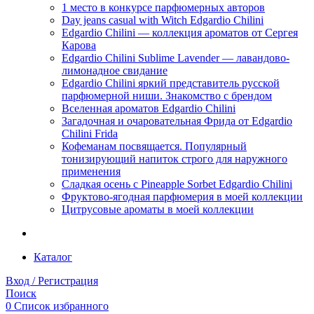
1 место в конкурсе парфюмерных авторов
Day jeans casual with Witch Edgardio Chilini
Edgardio Chilini — коллекция ароматов от Сергея
Карова
Edgardio Chilini Sublime Lavender — лавандово-
лимонадное свидание
Edgardio Chilini яркий представитель русской
парфюмерной ниши. Знакомство с брендом
Вселенная ароматов Edgardio Chilini
Загадочная и очаровательная Фрида от Edgardio
Chilini Frida
Кофеманам посвящается. Популярный
тонизирующий напиток строго для наружного
применения
Сладкая осень с Pineapple Sorbet Edgardio Chilini
Фруктово-ягодная парфюмерия в моей коллекции
​Цитрусовые ароматы в моей коллекции
Каталог
Вход / Регистрация
Поиск
0
Список избранного