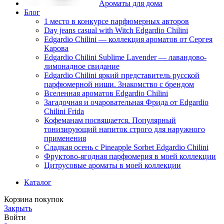
Ароматы для дома
Блог
1 место в конкурсе парфюмерных авторов
Day jeans casual with Witch Edgardio Chilini
Edgardio Chilini — коллекция ароматов от Сергея
Карова
Edgardio Chilini Sublime Lavender — лавандово-
лимонадное свидание
Edgardio Chilini яркий представитель русской
парфюмерной ниши. Знакомство с брендом
Вселенная ароматов Edgardio Chilini
Загадочная и очаровательная Фрида от Edgardio
Chilini Frida
Кофеманам посвящается. Популярный
тонизирующий напиток строго для наружного
применения
Сладкая осень с Pineapple Sorbet Edgardio Chilini
Фруктово-ягодная парфюмерия в моей коллекции
​Цитрусовые ароматы в моей коллекции
Каталог
Корзина покупок
Закрыть
Войти