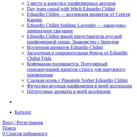
1 место в конкурсе парфюмерных авторов
Day jeans casual with Witch Edgardio Chilini
Edgardio Chilini — коллекция ароматов от Сергея
Карова
Edgardio Chilini Sublime Lavender — лавандово-
лимонадное свидание
Edgardio Chilini яркий представитель русской
парфюмерной ниши. Знакомство с брендом
Вселенная ароматов Edgardio Chilini
Загадочная и очаровательная Фрида от Edgardio
Chilini Frida
Кофеманам посвящается. Популярный
тонизирующий напиток строго для наружного
применения
Сладкая осень с Pineapple Sorbet Edgardio Chilini
Фруктово-ягодная парфюмерия в моей коллекции
​Цитрусовые ароматы в моей коллекции
Каталог
Вход / Регистрация
Поиск
0
Список избранного