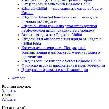
Day jeans casual with Witch Edgardio Chilini
Edgardio Chilini — коллекция ароматов от Сергея
Карова
Edgardio Chilini Sublime Lavender — лавандово-
лимонадное свидание
Edgardio Chilini яркий представитель русской
парфюмерной ниши. Знакомство с брендом
Вселенная ароматов Edgardio Chilini
Загадочная и очаровательная Фрида от Edgardio
Chilini Frida
Кофеманам посвящается. Популярный
тонизирующий напиток строго для наружного
применения
Сладкая осень с Pineapple Sorbet Edgardio Chilini
Фруктово-ягодная парфюмерия в моей коллекции
​Цитрусовые ароматы в моей коллекции
Каталог
Корзина покупок
Закрыть
Войти
Закрыть
Нет аккаунта?